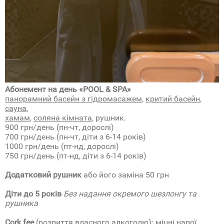
Абонемент на день «POOL & SPA»
панорамний басейн з гідромасажем
,
критий басейн
,
сауна
,
хамам
,
соляна кімната
, рушник.
900 грн/день (пн-чт, дорослі)
700 грн/день (пн-чт, діти з 6-14 років)
1000 грн/день (пт-нд, дорослі)
750 грн/день (пт-нд, діти з 6-14 років)
Додатковий рушник
або його заміна 50 грн
Діти до 5 років
Без надання окремого шезлонгу та
рушника
Cork fee
(розпиття власного алкоголю): міцні напої,