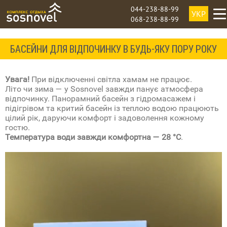
044-238-88-99
УКР
068-238-88-99
БАСЕЙНИ ДЛЯ ВІДПОЧИНКУ В БУДЬ-ЯКУ ПОРУ РОКУ
Увага!
При відключенні світла хамам не працює.
Літо чи зима — у Sosnovel завжди панує атмосфера
відпочинку. Панорамний басейн з гідромасажем і
підігрівом та критий басейн із теплою водою працюють
цілий рік, даруючи комфорт і задоволення кожному
гостю.
Температура води завжди комфортна — 28 °C
.