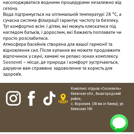
насолоджуватися водними процедурами незалежно від
сезону.
Вода підтримується на оптимальній температурі 28 °C, а
сучасна система фільтрації гарантує чистоту та безпеку.
Тут комфортно всім: і дітям, які можуть плескатися під
наглядом батьків, і дорослим, які бажають поплавати чи
просто розслабитися.
Атмосфера басейнів створена для вашої гармонії та
відновлення сил. Після купання ви можете продовжити
відпочинок у сауні, хамамі чи релакс-зонах комплексу.
Sosnovel – місце, де природа і комфорт зустрічаються,
даруючи вам справжнє задоволення та користь для
здоров’я.
Комплекс отдыха «Сосновель»
Киевская обл., Вышгородский
район,
с. Воропаев. (30 км от Киева), ул.
Киевская 100