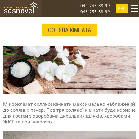
044-238-88-99
РУС
068-238-88-99
СОЛЯНА КІМНАТА
Мікроклімат соляної кімнати максимально наближений
до соляних печер. Повітря соляної кімнати буде корисне
для гостей з хворобами дихальних шляхів, хворобами
ЖКТ та при неврозах.