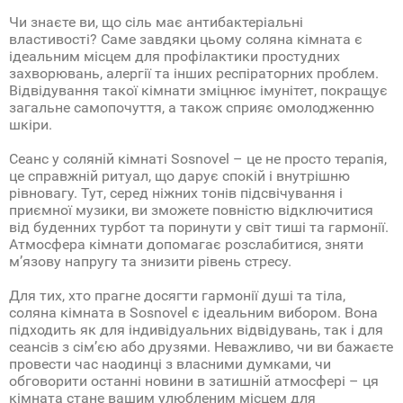
Чи знаєте ви, що сіль має антибактеріальні
властивості? Саме завдяки цьому соляна кімната є
ідеальним місцем для профілактики простудних
захворювань, алергії та інших респіраторних проблем.
Відвідування такої кімнати зміцнює імунітет, покращує
загальне самопочуття, а також сприяє омолодженню
шкіри.
Сеанс у соляній кімнаті Sosnovel – це не просто терапія,
це справжній ритуал, що дарує спокій і внутрішню
рівновагу. Тут, серед ніжних тонів підсвічування і
приємної музики, ви зможете повністю відключитися
від буденних турбот та поринути у світ тиші та гармонії.
Атмосфера кімнати допомагає розслабитися, зняти
м’язову напругу та знизити рівень стресу.
Для тих, хто прагне досягти гармонії душі та тіла,
соляна кімната в Sosnovel є ідеальним вибором. Вона
підходить як для індивідуальних відвідувань, так і для
сеансів з сім’єю або друзями. Неважливо, чи ви бажаєте
провести час наодинці з власними думками, чи
обговорити останні новини в затишній атмосфері – ця
кімната стане вашим улюбленим місцем для