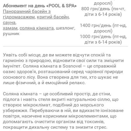
дорослі)
Абонемент на день «POOL & SPA»
800 грн/день (пн-чт,
Панорамний басейн з
діти з 6-14 років)
гідромасажем
,
критий басейн
,
сауна
,
1400 грн/день (пт-нд,
хамам
,
соляна кімната
, шезлонг,
дорослі)
рушник
1000 грн/день (пт-нд,
діти з 6-14 років)
Уявіть собі місце, де ви можете відчути спокій та
гармонію з природою, відновити свої сили та зміцнити
імунітет. Соляна кімната в Sosnovel – це справжній
оазис здоров’я, розташований серед чарівної природи
соснового лісу. Вона створена для тих, хто шукає не
лише фізичний, а й емоційний релакс.
Соляна кімната – це особливий простір, де стіни,
підлога і навіть стеля вкриті натуральною сіллю, що
створює мікроклімат, подібний до морського
узбережжя. Перебуваючи в ній, ви вдихаєте іонізоване
повітря, насичене корисними мікроелементами, що
допомагають очистити організм від токсинів,
покращити дихальну систему та знизити стрес.