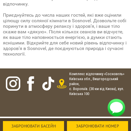
відпочинку.
Приєднуйтесь до числа наших гостей, які вже оцінили
цілющу силу соляної кімнати в Sosnovel. Дозвольте собі
поринути в атмосферу релаксу і здоров’я, і ваше тіло
скаже вам «дякую». Після кількох сеансів ви відчуєте,
як ваше тіло наповнюється енергією, а думки стають
яснішими. Відкрийте для себе новий рівень відпочинку і
здоров’я в Sosnovel, де поєднуються природа і сучасні
технології.
Комплекс відпочинку «Сосновель»
Київська обл., Вишгородський
район,
с. Воропаїв. (30 км від Києва), вул.
Київська 100
ЗАБРОНЮВАТИ БАСЕЙН
ЗАБРОНЮВАТИ НОМЕР