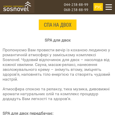
044-238-88-99
РУС
068-238-88-99
СПА НА ДВОХ
SPA для двох
Пропонуємо Вам провести вечір із коханою людиною у
романтичній атмосфері у заміському комплексі
Sosnovel. Чудовий відпочинок для двох – насолода від
кожної хвилини. Сауна, масаж-релакс, нанесення
зволожувального крему – знімуть втому, зміцнять
здоров’я, наповнять тіло енергією та створять чудовий
настрій.
Атмосфера спокою та релаксу, тиха музика, дивовижні
аромати натуральних олій та комплекс процедур
додадуть Вам легкості та здоров’я.
SPA для двох передбачає: