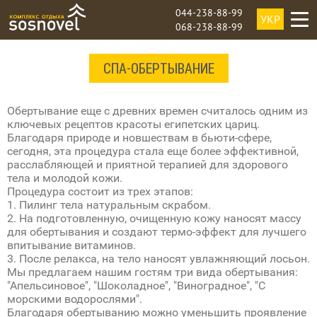
044-238-88-99
УКР
068-238-88-99
СПА-ОБЕРТЫВАНИЕ
Обертывание еще с древних времен считалось одним из
ключевых рецептов красоты египетских цариц.
Благодаря природе и новшествам в бьюти-сфере,
сегодня, эта процедура стала еще более эффективной,
расслабляющей и приятной терапией для здорового
тела и молодой кожи.
Процедура состоит из трех этапов:
1. Пилинг тела натуральным скрабом.
2. На подготовленную, очищенную кожу наносят массу
для обертывания и создают термо-эффект для лучшего
впитывание витаминов.
3. После релакса, на тело наносят увлажняющий лосьон.
Мы предлагаем нашим гостям три вида обертывания:
"Апельсиновое", "Шоколадное", "Виноградное", "С
морскими водорослями".
Благодаря обертыванию можно уменьшить проявление